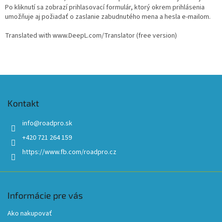
Po kliknutí sa zobrazí prihlasovací formulár, ktorý okrem prihlásenia
umožňuje aj požiadať o zaslanie zabudnutého mena a hesla e-mailom.
Translated with www.DeepL.com/Translator (free version)
Z
á
p
Kontakt
ä
t
info
@
roadpro.sk
i
+420 721 264 159
e
https://www.fb.com/roadpro.cz
Informácie pre vás
Ako nakupovať