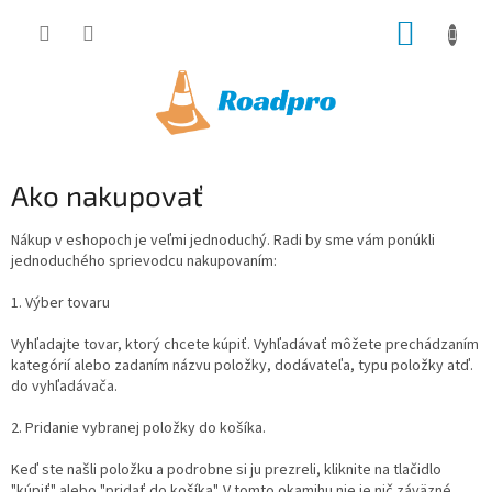
Prejsť
NÁKUP
na
obsah
KOŠÍK
Ako nakupovať
Nákup v eshopoch je veľmi jednoduchý. Radi by sme vám ponúkli
jednoduchého sprievodcu nakupovaním:
1. Výber tovaru
Vyhľadajte tovar, ktorý chcete kúpiť. Vyhľadávať môžete prechádzaním
kategórií alebo zadaním názvu položky, dodávateľa, typu položky atď.
do vyhľadávača.
2. Pridanie vybranej položky do košíka.
Keď ste našli položku a podrobne si ju prezreli, kliknite na tlačidlo
"kúpiť" alebo "pridať do košíka". V tomto okamihu nie je nič záväzné,