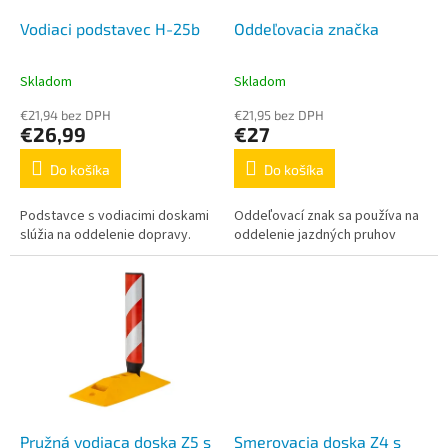
o
o
d
Vodiaci podstavec H-25b
Oddeľovacia značka
v
u
k
Skladom
Skladom
Priemerné
Priemerné
t
hodnotenie
hodnotenie
o
€21,94 bez DPH
€21,95 bez DPH
produktu
produktu
€26,99
€27
v
je
je
5,0
5,0
Do košíka
Do košíka
z
z
5
5
Podstavce s vodiacimi doskami
Oddeľovací znak sa používa na
hviezdičiek.
hviezdičiek.
slúžia na oddelenie dopravy.
oddelenie jazdných pruhov
Pružná vodiaca doska Z5 s
Smerovacia doska Z4 s