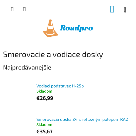
Prejsť
NÁKUP
na
obsah
KOŠÍK
Smerovacie a vodiace dosky
Najpredávanejšie
Vodiaci podstavec H-25b
Skladom
€26,99
Smerovacia doska Z4 s reflexným polepom RA2
Skladom
€35,67