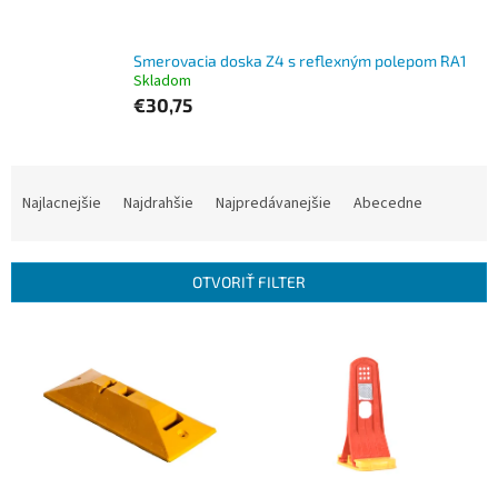
Smerovacia doska Z4 s reflexným polepom RA1
Skladom
€30,75
R
a
Najlacnejšie
Najdrahšie
Najpredávanejšie
Abecedne
d
e
n
OTVORIŤ FILTER
i
e
V
p
ý
r
p
o
i
d
s
u
p
k
r
t