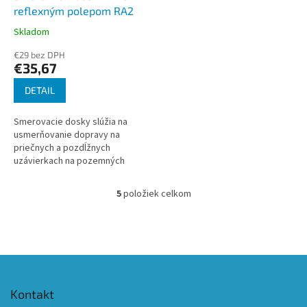
reflexným polepom RA2
Skladom
Priemerné
hodnotenie
€29 bez DPH
produktu
€35,67
je
5,0
DETAIL
z
5
Smerovacie dosky slúžia na
hviezdičiek.
usmerňovanie dopravy na
priečnych a pozdĺžnych
uzávierkach na pozemných
komunikáciach.
5
položiek celkom
O
v
l
á
d
Z
a
á
c
i
p
Kontakt
e
ä