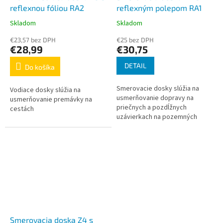
reflexnou fóliou RA2
reflexným polepom RA1
Skladom
Skladom
Priemerné
Priemerné
hodnotenie
hodnotenie
€23,57 bez DPH
€25 bez DPH
produktu
produktu
€28,99
€30,75
je
je
5,0
4,8
DETAIL
Do košíka
z
z
5
5
Smerovacie dosky slúžia na
Vodiace dosky slúžia na
hviezdičiek.
hviezdičiek.
usmerňovanie dopravy na
usmerňovanie premávky na
priečnych a pozdĺžnych
cestách
uzávierkach na pozemných
komunikáciach.
Smerovacia doska Z4 s