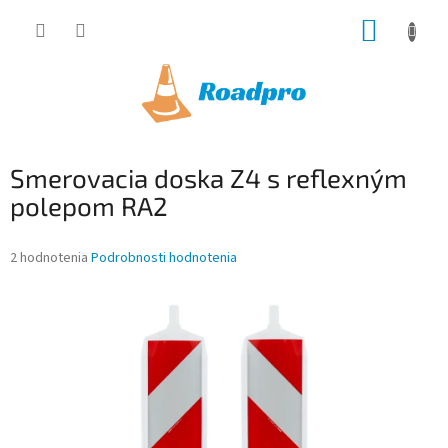
Prejsť
NÁKUP
na
obsah
KOŠÍK
Smerovacia doska Z4 s reflexným
polepom RA2
Priemerné
2 hodnotenia
Podrobnosti hodnotenia
hodnotenie
produktu
je
5,0
z
5
hviezdičiek.