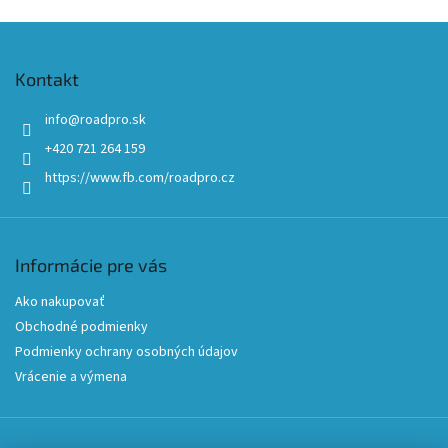
Z
á
p
Kontakt
ä
t
info
@
roadpro.sk
i
+420 721 264 159
e
https://www.fb.com/roadpro.cz
Informácie pre vás
Ako nakupovať
Obchodné podmienky
Podmienky ochrany osobných údajov
Vrácenie a výmena