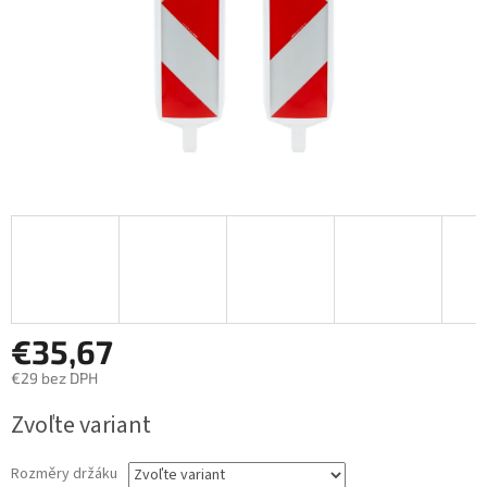
€35,67
€29 bez DPH
Jednotková
Zvoľte variant
cena:
Rozměry držáku