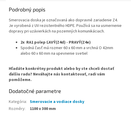
Podrobný popis
Smerovacia doska je označovaná ako dopravné zariadenie Z4.
Je vyrobená z UV rezistentného HDPE. Používá sa na usmernenie
dopravy pri uzávierkách na pozemných komunikáciach.
2x RA1 polep ĽAVÝ(Z4d) - PRAVÝ(Z4e)
Spodná časť má rozmer 60 x 60 mm a vrchná O 42mm
alebo 60 x 60 mm na upevnenie svetiel
Hľadáte konkrétny produkt alebo by ste chceli dostať
ďalšiu radu? Neváhajte nás kontaktovať, radi vám
pomôžeme.
Dodatočné parametre
Kategória
:
Smerovacie a vodiace dosky
Rozměry
:
1100 x 300 mm