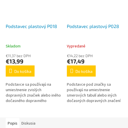
Podstavec plastový P018
Podstavec plastový P028
Skladom
Vypredané
€11,37 bez DPH
€14,22 bez DPH
€13,99
€17,49
Do košíka
Do košíka
Podstavce sa používajú na
Podstavce pod značky sa
umiestnenie zvislých
používajú na umiestnenie
dopravných značiek alebo iného
smerových tabulí alebo iných
dočasného dopravného
dočasných dopravných značení
zariadenia.
Popis
Diskusia