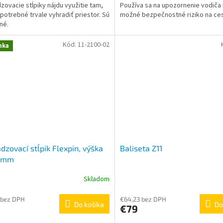
zovacie stĺpiky nájdu využitie tam,
Používa sa na upozornenie vodiča
z
 potrebné trvale vyhradiť priestor. Sú
možné bezpečnostné riziko na ces
5
lné.
ičiek.
hviezdičiek.
Kód:
11-2100-02
nka
dzovací stĺpik Flexpin, výška
Baliseta Z11
 mm
Skladom
erné
tenie
ktu
 bez DPH
€64,23 bez DPH
Do košíka
Do
€79