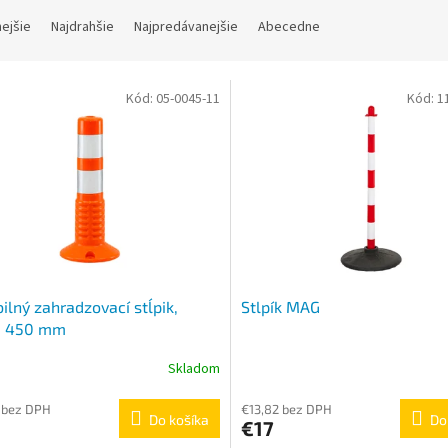
nejšie
Najdrahšie
Najpredávanejšie
Abecedne
Kód:
05-0045-11
Kód:
1
bilný zahradzovací stĺpik,
Stlpík MAG
a 450 mm
Skladom
erné
Priemerné
tenie
hodnotenie
ktu
produktu
 bez DPH
€13,82 bez DPH
Do košíka
Do
€17
je
4,0