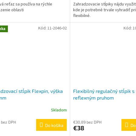
vá reťaz sa používa na rýchle
Zahradzovacie stĺpiky nájdu využit
z
enie oblasti
kde je potrebné trvale vyhradiť pri
5
flexibilné.
hviezdičiek.
Kód:
11-2046-02
Kód:
1
nka
dzovací stĺpik Flexpin, výška
Flexibilný regulačný stĺpik s
 mm
reflexným pruhom
Skladom
erné
Priemerné
tenie
hodnotenie
ktu
produktu
 bez DPH
€30,89 bez DPH
Do košíka
Do
€38
je
3,0