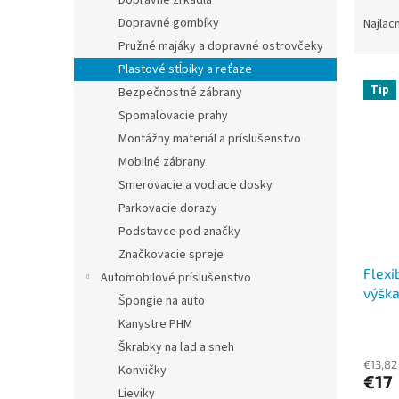
Dopravné zrkadlá
R
a
Dopravné gombíky
Najlac
d
Pružné majáky a dopravné ostrovčeky
e
Plastové stĺpiky a reťaze
V
n
Tip
Bezpečnostné zábrany
ý
i
Spomaľovacie prahy
p
e
i
p
Montážny materiál a príslušenstvo
s
r
Mobilné zábrany
p
o
Smerovacie a vodiace dosky
r
d
Parkovacie dorazy
o
u
Podstavce pod značky
d
k
Značkovacie spreje
u
t
Flexi
k
o
Automobilové príslušenstvo
výšk
t
v
Špongie na auto
o
Kanystre PHM
Priem
v
Škrabky na ľad a sneh
hodno
produ
€13,82
Konvičky
€17
je
Lieviky
3,8