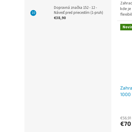
Zahrad
z
Dopravná značka 152 - 12 -
kde je
5
Návesť pred priecestím (1-pruh)
flexibi
hviezd
€38,90
Novi
Zahra
1000
Priem
hodno
produ
€56,91
€70
je
5,0