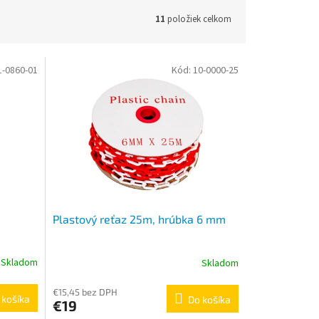
11
položiek celkom
1-0860-01
Kód:
10-0000-25
Plastový reťaz 25m, hrúbka 6 mm
Skladom
Skladom
Priemerné
hodnotenie
produktu
€15,45 bez DPH
 košíka
Do košíka
€19
je