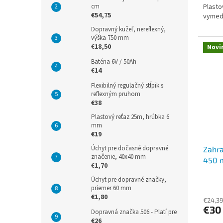
cm
Plasto
€54,75
vymedz
Dopravný kužeľ, nereflexný,
výška 750 mm
€18,50
Novi
Batéria 6V / 50Ah
€14
Flexibilný regulačný stĺpik s
reflexným pruhom
€38
Plastový reťaz 25m, hrúbka 6
mm
€19
Úchyt pre dočasné dopravné
Zahra
značenie, 40x40 mm
450
€1,70
Úchyt pre dopravné značky,
Priem
priemer 60 mm
hodno
€1,80
produ
€24,39
€30
je
Dopravná značka 506 - Platí pre
4,0
€26