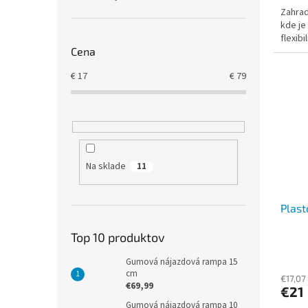
Zahrad
z
kde je
5
flexibi
hviezd
Cena
€
17
€
79
Na sklade
11
Plast
Top 10 produktov
Gumová nájazdová rampa 15
cm
€17,07
€69,99
€21
Gumová nájazdová rampa 10