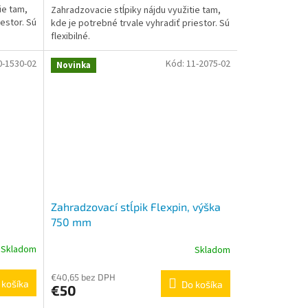
ie tam,
Zahradzovacie stĺpiky nájdu využitie tam,
z
estor. Sú
kde je potrebné trvale vyhradiť priestor. Sú
5
flexibilné.
hviezdičiek.
0-1530-02
Kód:
11-2075-02
Novinka
Zahradzovací stĺpik Flexpin, výška
750 mm
Skladom
Skladom
Priemerné
hodnotenie
produktu
€40,65 bez DPH
 košíka
Do košíka
€50
je
5,0