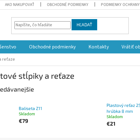
AKO NAKUPOVAŤ
OBCHODNÉ PODMIENKY
PODMIENKY OCHRANY
HĽADAŤ
šenstvo
Obchodné podmienky
Kontakty
Vrátiť o
a reťaze
tové stĺpiky a reťaze
edávanejšie
Plastový reťaz 2
Baliseta Z11
hrúbka 8 mm
Skladom
Skladom
€79
€21