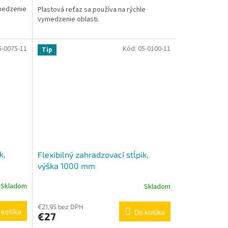
4,4
ymedzenie
Plastová reťaz sa používa na rýchle
z
vymedzenie oblasti.
5
hviezdičiek.
5-0075-11
Kód:
05-0100-11
Tip
k,
Flexibilný zahradzovací stĺpik,
výška 1000 mm
Skladom
Skladom
Priemerné
hodnotenie
produktu
€21,95 bez DPH
 košíka
Do košíka
€27
je
4,5