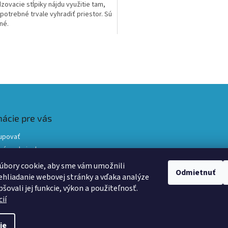
zovacie stĺpiky nájdu využitie tam,
 potrebné trvale vyhradiť priestor. Sú
lné.
ičiek.
O
v
l
á
d
a
c
i
mácie pre vás
e
p
upovať
r
né podmienky
v
ky ochrany osobných údajov
k
úbory cookie, aby sme vám umožnili
Odmietnuť
y
e a výmena
hliadanie webovej stránky a vďaka analýze
v
šovali jej funkcie, výkon a použiteľnosť.
ý
ií
p
veň
i
s
ebo
ie