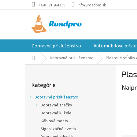
Prejsť
+420 721 264 159
info@roadpro.sk
na
obsah
Dopravné príslušenstvo
Automobilové príslu
Domov
Dopravné príslušenstvo
Plastové stĺpiky 
B
Plas
o
Preskočiť
č
Kategórie
kategórie
Najpr
n
ý
Dopravné príslušenstvo
p
Dopravné značky
a
Dopravné kužele
n
e
Káblové mosty
l
Signalizačné svetlá