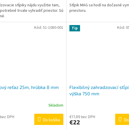
zovacie stĺpiky nájdu využitie tam,
Stĺpik MAG sa hodí na dočasné v
z
 potrebné trvale vyhradiť priestor. Sú
priestoru.
5
lné.
ičiek.
hviezdičiek.
Kód:
51-1080-001
Kód:
0
Tip
ový reťaz 25m, hrúbka 8 mm
Flexibilný zahradzovací stĺpi
výška 750 mm
Skladom
Priemerné
hodnotenie
produktu
 bez DPH
€17,89 bez DPH
Do košíka
Do
€22
je
4,0