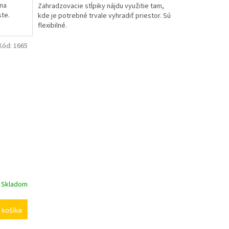
 na
Zahradzovacie stĺpiky nájdu využitie tam,
z
te.
kde je potrebné trvale vyhradiť priestor. Sú
5
flexibilné.
hviezdičiek.
Kód:
1665
Skladom
 košíka