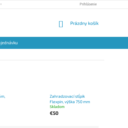
 OSOBNÝCH ÚDAJOV
VRÁCENIE A VÝMENA
Prihlásenie
NÁKUPNÝ
Prázdny košík
KOŠÍK
bjednávku
5m,
Zahradzovací stĺpik
Flexpin, výška 750 mm
Skladom
€50