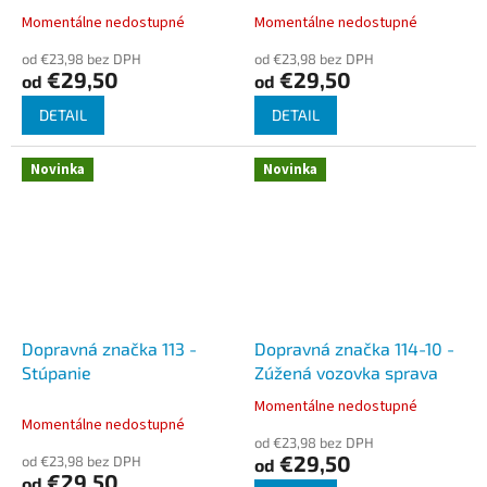
Momentálne nedostupné
Momentálne nedostupné
od €23,98 bez DPH
od €23,98 bez DPH
€29,50
€29,50
od
od
DETAIL
DETAIL
Novinka
Novinka
Dopravná značka 113 -
Dopravná značka 114-10 -
Stúpanie
Zúžená vozovka sprava
Momentálne nedostupné
Priemerné
Momentálne nedostupné
hodnotenie
od €23,98 bez DPH
produktu
€29,50
od €23,98 bez DPH
od
je
€29,50
od