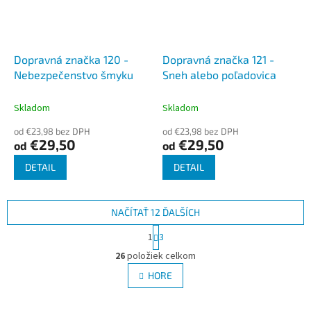
Dopravná značka 120 -
Dopravná značka 121 -
Nebezpečenstvo šmyku
Sneh alebo poľadovica
Skladom
Skladom
od €23,98 bez DPH
od €23,98 bez DPH
€29,50
€29,50
od
od
DETAIL
DETAIL
NAČÍTAŤ 12 ĎALŠÍCH
S
1
3
t
O
r
26
položiek celkom
v
á
l
HORE
n
á
k
d
o