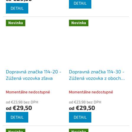
2,0
DETAIL
z
DETAIL
5
hviezdičiek.
Novinka
Novinka
Dopravná značka 114-20 -
Dopravná značka 114-30 -
Zúžená vozovka zľava
Zúžená vozovka z oboch
strán
Momentálne nedostupné
Momentálne nedostupné
od €23,98 bez DPH
od €23,98 bez DPH
€29,50
€29,50
od
od
DETAIL
DETAIL
Novinka
Novinka