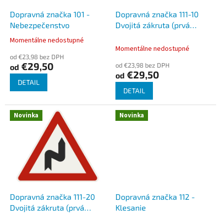
o
o
d
Dopravná značka 101 -
Dopravná značka 111-10
v
u
Nebezpečenstvo
Dvojitá zákruta (prvá
k
vľavo)
Momentálne nedostupné
Priemerné
t
Momentálne nedostupné
hodnotenie
o
od €23,98 bez DPH
produktu
€29,50
od €23,98 bez DPH
od
v
je
€29,50
od
5,0
DETAIL
z
DETAIL
5
hviezdičiek.
Novinka
Novinka
Dopravná značka 111-20
Dopravná značka 112 -
Dvojitá zákruta (prvá
Klesanie
vpravo)