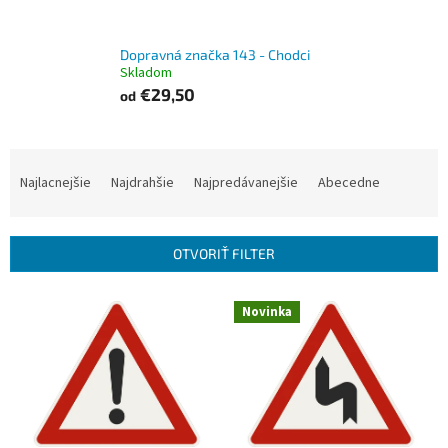
Dopravná značka 143 - Chodci
Skladom
€29,50
od
R
a
Najlacnejšie
Najdrahšie
Najpredávanejšie
Abecedne
d
e
n
OTVORIŤ FILTER
i
e
V
p
Novinka
ý
r
p
o
i
d
s
u
p
k
r
t