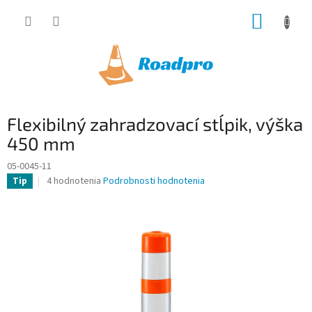
Prejsť
NÁKUP
na
obsah
KOŠÍK
Flexibilný zahradzovací stĺpik, výška
450 mm
05-0045-11
Priemerné
4 hodnotenia
Podrobnosti hodnotenia
Tip
hodnotenie
produktu
je
3,8
z
5
hviezdičiek.