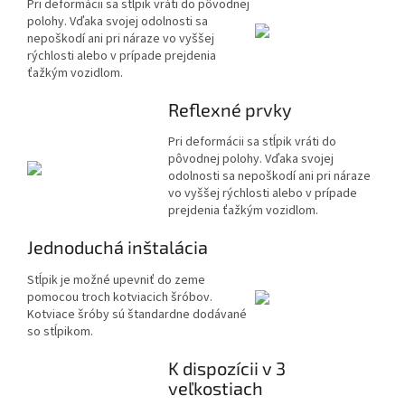
Pri deformácii sa stĺpik vráti do pôvodnej
polohy. Vďaka svojej odolnosti sa
nepoškodí ani pri náraze vo vyššej
rýchlosti alebo v prípade prejdenia
ťažkým vozidlom.
Reflexné prvky
Pri deformácii sa stĺpik vráti do
pôvodnej polohy. Vďaka svojej
odolnosti sa nepoškodí ani pri náraze
vo vyššej rýchlosti alebo v prípade
prejdenia ťažkým vozidlom.
Jednoduchá inštalácia
Stĺpik je možné upevniť do zeme
pomocou troch kotviacich šróbov.
Kotviace šróby sú štandardne dodávané
so stĺpikom.
K dispozícii v 3
veľkostiach