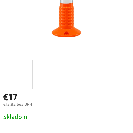
€17
€13,82 bez DPH
Jednotková
Skladom
cena: