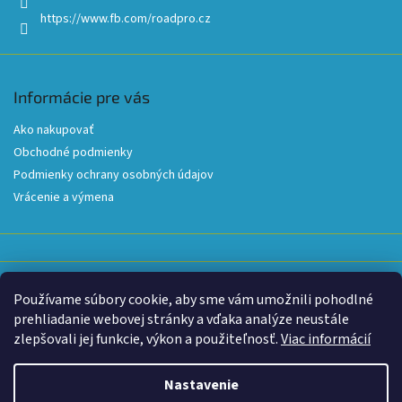
e
https://www.fb.com/roadpro.cz
Informácie pre vás
Ako nakupovať
Obchodné podmienky
Podmienky ochrany osobných údajov
Vrácenie a výmena
Používame súbory cookie, aby sme vám umožnili pohodlné
Prijímame online platby
prehliadanie webovej stránky a vďaka analýze neustále
zlepšovali jej funkcie, výkon a použiteľnosť.
Viac informácií
Nastavenie
Z dôvodu extrémnych teplôt je dnes prevádzka skladu obmedzená do