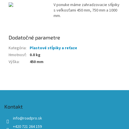
V ponuke máme zahradzovacie stĺpiky
s veľkosťami 450 mm, 750 mm a 1000
mm.
Dodatočné parametre
Kategória
:
Plastové stĺpiky a reťaze
Hmotnosť
:
0.8 kg
Výška
:
450 mm
Z
á
p
Kontakt
ä
t
info
@
roadpro.sk
i
+420 721 264 159