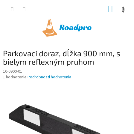
Prejsť
NÁKUP
na
obsah
KOŠÍK
Parkovací doraz, dĺžka 900 mm, s
bielym reflexným pruhom
10-0900-01
Priemerné
1 hodnotenie
Podrobnosti hodnotenia
hodnotenie
produktu
je
5,0
z
5
hviezdičiek.