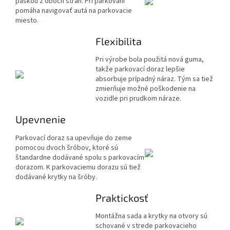
páskou z oboch strán. Pri parkovaní
pomáha navigovať autá na parkovacie
miesto.
Flexibilita
Pri výrobe bola použitá nová guma,
takže parkovací doraz lepšie
absorbuje prípadný náraz. Tým sa tiež
zmierňuje možné poškodenie na
vozidle pri prudkom náraze.
Upevnenie
Parkovací doraz sa upevňuje do zeme
pomocou dvoch šróbov, ktoré sú
štandardne dodávané spolu s parkovacím
dorazom. K parkovaciemu dorazu sú tiež
dodávané krytky na šróby.
Praktickosť
Montážna sada a krytky na otvory sú
schované v strede parkovacieho