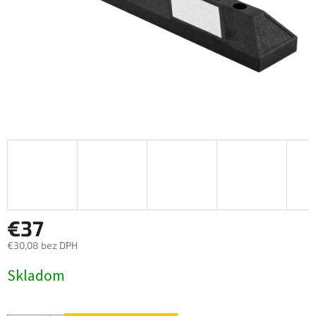
€37
€30,08 bez DPH
Jednotková
Skladom
cena: