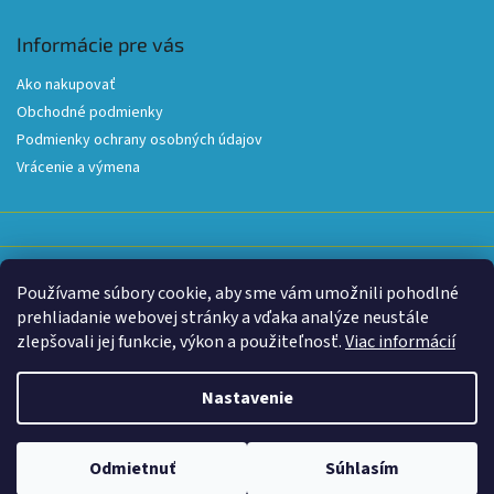
Informácie pre vás
Ako nakupovať
Obchodné podmienky
Podmienky ochrany osobných údajov
Vrácenie a výmena
Používame súbory cookie, aby sme vám umožnili pohodlné
Prijímame online platby
prehliadanie webovej stránky a vďaka analýze neustále
zlepšovali jej funkcie, výkon a použiteľnosť.
Viac informácií
Nastavenie
Z dôvodu extrémnych teplôt je dnes prevádzka skladu obmedzená do
13:30. Zároveň môže dôjsť k oneskoreniu doručenia niektorých
zásielok, pretože niektorí prepravcovia v popoludňajších hodinách z
Vytvoril Shoptet
|
šablóna upravená
Shop-factory.cz
dôvodu vysokých teplôt obmedzujú alebo prerušujú zvoz a rozvoz.
Odmietnuť
Súhlasím
Copyright 2026
Roadpro.sk
. Všetky práva vyhradené.
Ďakujeme za pochopenie.