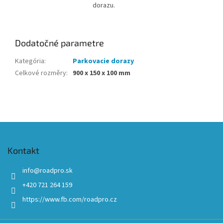
dorazu.
Dodatočné parametre
Kategória
:
Parkovacie dorazy
Celkové rozměry
:
900 x 150 x 100 mm
Z
á
p
Kontakt
ä
t
info
@
roadpro.sk
i
+420 721 264 159
e
https://www.fb.com/roadpro.cz