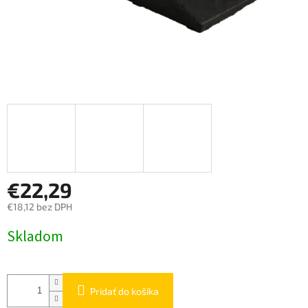
€22,29
€18,12 bez DPH
Jednotková
Skladom
cena:
Pridať do košíka