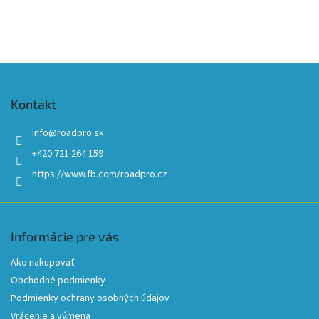
Z
á
p
Kontakt
ä
t
info
@
roadpro.sk
i
+420 721 264 159
e
https://www.fb.com/roadpro.cz
Informácie pre vás
Ako nakupovať
Obchodné podmienky
Podmienky ochrany osobných údajov
Vrácenie a výmena