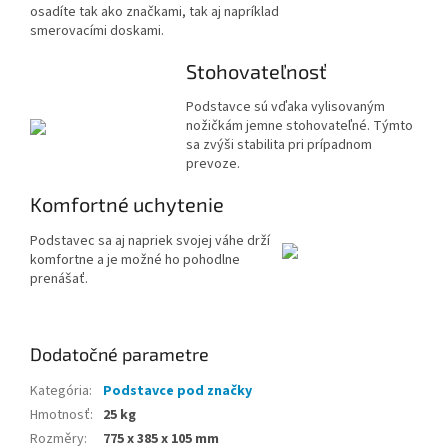
osadíte tak ako značkami, tak aj napríklad
smerovacími doskami.
Stohovateľnosť
Podstavce sú vďaka vylisovaným
nožičkám jemne stohovateľné. Týmto
sa zvýši stabilita pri prípadnom
prevoze.
Komfortné uchytenie
Podstavec sa aj napriek svojej váhe drží
komfortne a je možné ho pohodlne
prenášať.
Dodatočné parametre
Kategória
:
Podstavce pod značky
Hmotnosť
:
25 kg
Rozměry
:
775 x 385 x 105 mm