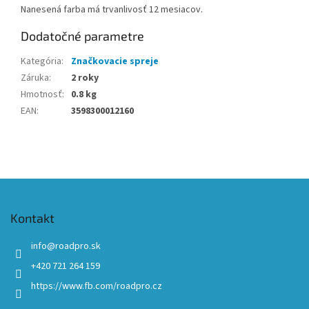
Nanesená farba má trvanlivosť 12 mesiacov.
Dodatočné parametre
Kategória
:
Značkovacie spreje
Záruka
:
2 roky
Hmotnosť
:
0.8 kg
EAN
:
3598300012160
Z
á
p
Kontakt
ä
t
info
@
roadpro.sk
i
+420 721 264 159
e
https://www.fb.com/roadpro.cz