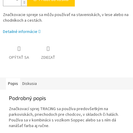
Značkovacie spreje sa môžu používať na staveniskách, v lese alebo na
chodníkoch a cestách.
Detailné informácie
OPÝTAŤ SA
ZDIEĽAŤ
Popis
Diskusia
Podrobný popis
Značkovací sprej TRACING sa používa predovšetkým na
parkoviskách, priechodoch pre chodcov, v skladoch či halách.
Používa sa v kombinácii s vozíkom Soppec alebo sa s ním dá
nanášať farba aj ručne.