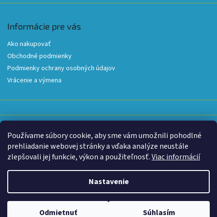
Informácie pre vás
Ako nakupovať
Obchodné podmienky
Podmienky ochrany osobných údajov
Vrácenie a výmena
Používame súbory cookie, aby sme vám umožnili pohodlné
Prijímame online platby
prehliadanie webovej stránky a vďaka analýze neustále
zlepšovali jej funkcie, výkon a použiteľnosť.
Viac informácií
Nastavenie
Z dôvodu extrémnych teplôt je dnes prevádzka skladu obmedzená do
13:30. Zároveň môže dôjsť k oneskoreniu doručenia niektorých
zásielok, pretože niektorí prepravcovia v popoludňajších hodinách z
Vytvoril Shoptet
|
šablóna upravená
Shop-factory.cz
dôvodu vysokých teplôt obmedzujú alebo prerušujú zvoz a rozvoz.
Odmietnuť
Súhlasím