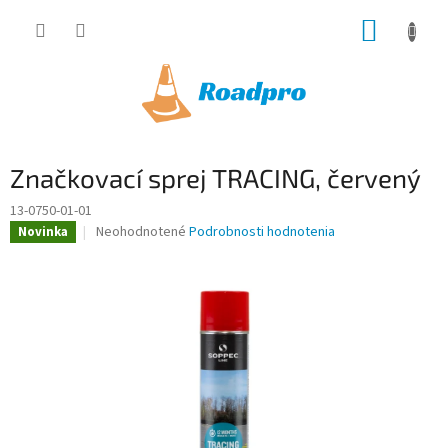
Prejsť
NÁKUP
na
obsah
KOŠÍK
Značkovací sprej TRACING, červený
13-0750-01-01
Priemerné
Neohodnotené
Podrobnosti hodnotenia
Novinka
hodnotenie
produktu
je
0,0
z
5
hviezdičiek.