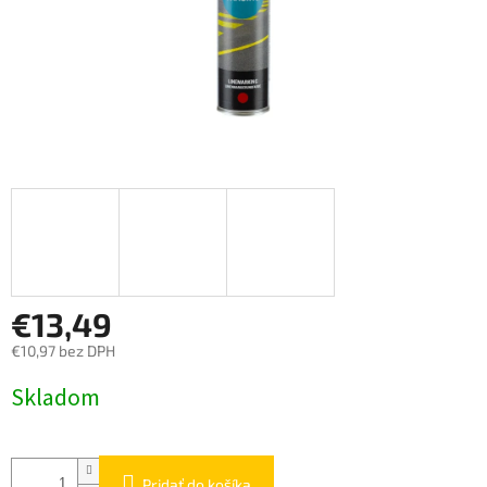
€13,49
€10,97 bez DPH
Jednotková
Skladom
cena:
Pridať do košíka